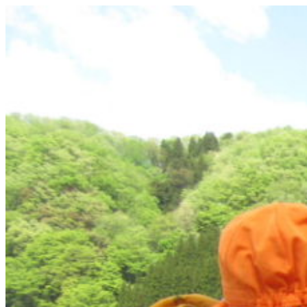
コ
ン
テ
ン
ツ
へ
ス
キ
ッ
プ