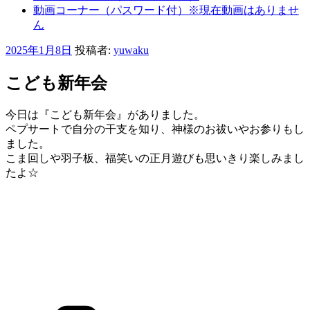
動画コーナー（パスワード付）※現在動画はありませ
ん
投
2025年1月8日
投稿者:
yuwaku
稿
日:
こども新年会
今日は『こども新年会』がありました。
ペプサートで自分の干支を知り、神様のお祓いやお参りもし
ました。
こま回しや羽子板、福笑いの正月遊びも思いきり楽しみまし
たよ☆
カ