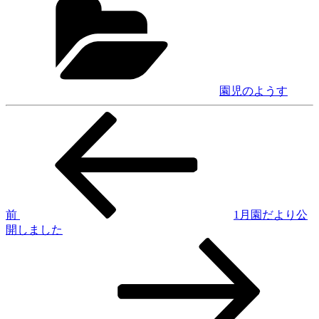
テ
ゴ
リ
ー
園児のようす
前
投
の
稿
投
稿
ナ
ビ
ゲ
前
1月園だより公
開しました
ー
次
シ
の
投
ョ
稿
ン