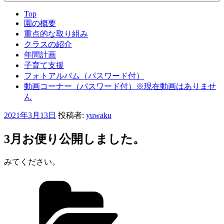
Top
園の概要
重点的な取り組み
クラスの紹介
年間計画
子育て支援
フォトアルバム（パスワード付）
動画コーナー（パスワード付）※現在動画はありませ
ん
投
2021年3月13日
投稿者:
yuwaku
稿
日:
3月お便り公開しました。
みてください。
カ
テ
ゴ
リ
ー