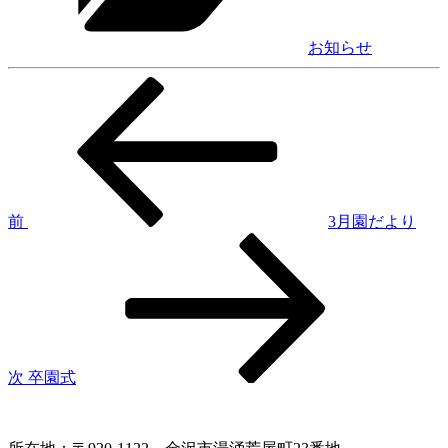
お知らせ
前
投
の
稿
投
稿
ナ
ビ
ゲ
前
3月園だより
次
ー
の
シ
投
稿
ョ
ン
次
卒園式