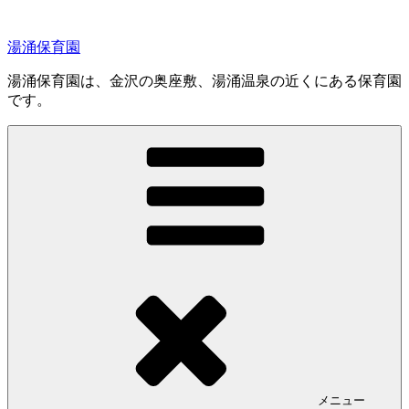
コ
ン
湯涌保育園
テ
ン
湯涌保育園は、金沢の奥座敷、湯涌温泉の近くにある保育園
ツ
です。
へ
ス
キ
ッ
プ
メニュー