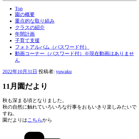
Top
園の概要
重点的な取り組み
クラスの紹介
年間計画
子育て支援
フォトアルバム（パスワード付）
動画コーナー（パスワード付）※現在動画はありませ
ん
投
2022年10月31日
投稿者:
yuwaku
稿
日:
11月園だより
秋も深まる頃となりました。
秋の自然に触れていろいろな行事をおもいきり楽しみたいで
すね。
園だよりは
こちら
から
カ
テ