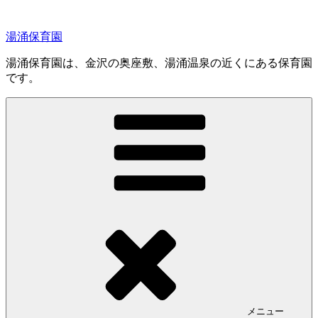
コ
ン
湯涌保育園
テ
ン
湯涌保育園は、金沢の奥座敷、湯涌温泉の近くにある保育園
ツ
です。
へ
ス
キ
ッ
プ
メニュー