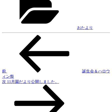
ゴ
リ
ー
おたより
前
投
の
稿
投
稿
ナ
ビ
ゲ
前
誕生会＆ハロウ
ィン祭
ー
次
次
11月園だより公開しました。
シ
の
投
ョ
稿
ン