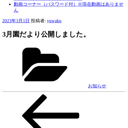
動画コーナー（パスワード付）※現在動画はありませ
ん
投
2023年3月1日
投稿者:
yuwaku
稿
日:
3月園だより公開しました。
カ
テ
ゴ
リ
ー
お知らせ
前
投
の
稿
投
稿
ナ
ビ