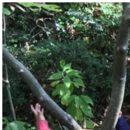
コ
ン
テ
ン
ツ
へ
ス
キ
ッ
プ