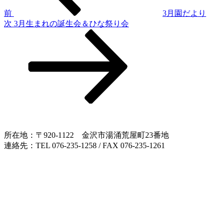
ゲ
前
3月園だより
次
次
3月生まれの誕生会＆ひな祭り会
ー
の
シ
投
稿
ョ
ン
所在地：〒920-1122 金沢市湯涌荒屋町23番地
連絡先：TEL 076-235-1258 / FAX 076-235-1261