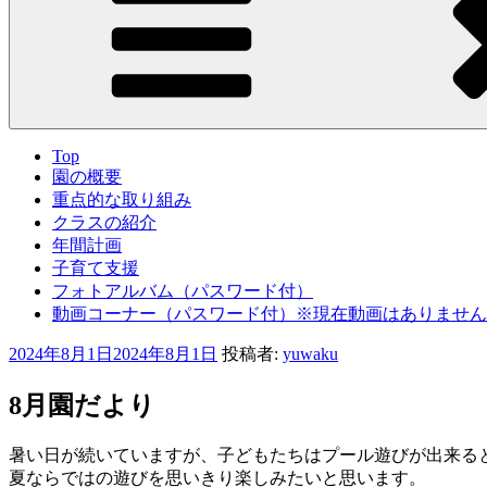
Top
園の概要
重点的な取り組み
クラスの紹介
年間計画
子育て支援
フォトアルバム（パスワード付）
動画コーナー（パスワード付）※現在動画はありません
投
2024年8月1日
2024年8月1日
投稿者:
yuwaku
稿
日:
8月園だより
暑い日が続いていますが、子どもたちはプール遊びが出来る
夏ならではの遊びを思いきり楽しみたいと思います。