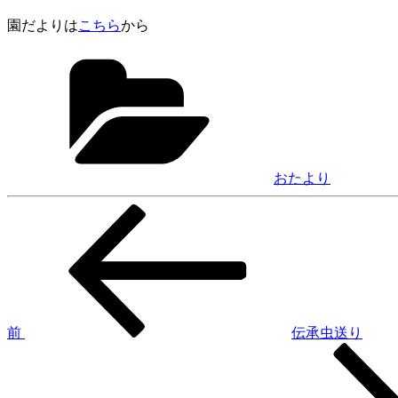
園だよりは
こちら
から
カ
テ
ゴ
リ
ー
おたより
前
投
の
稿
投
稿
ナ
ビ
ゲ
前
伝承虫送り
次
ー
の
シ
投