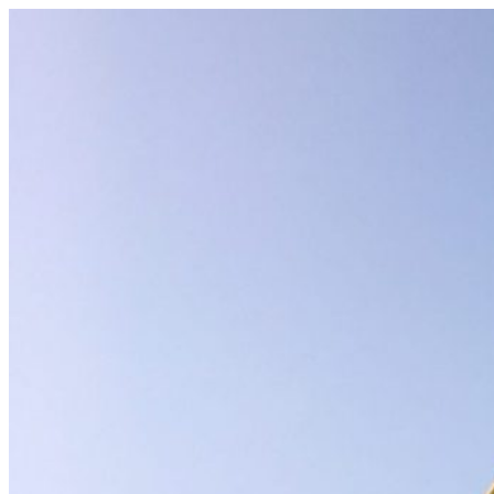
コ
ン
テ
ン
ツ
へ
ス
キ
ッ
プ