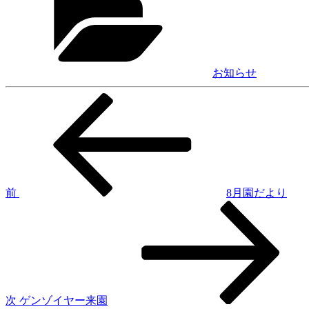
ゴ
リ
ー
お知らせ
前
投
の
稿
投
稿
ナ
ビ
ゲ
前
8月園だより
次
ー
の
シ
投
稿
ョ
ン
次
ゲンゾイヤー来園