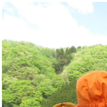
コ
ン
テ
ン
ツ
へ
ス
キ
ッ
プ