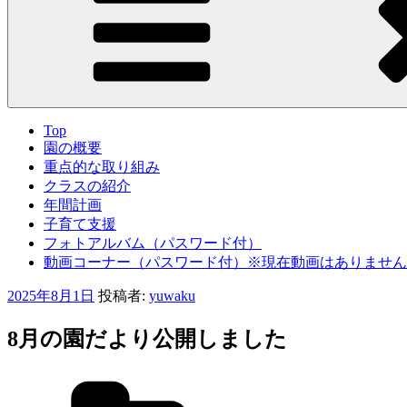
Top
園の概要
重点的な取り組み
クラスの紹介
年間計画
子育て支援
フォトアルバム（パスワード付）
動画コーナー（パスワード付）※現在動画はありません
投
2025年8月1日
投稿者:
yuwaku
稿
日:
8月の園だより公開しました
カ
テ