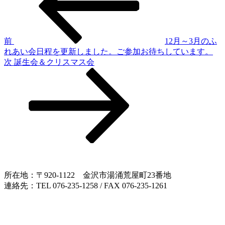
稿
ナ
ビ
ゲ
前
12月～3月のふ
れあい会日程を更新しました。ご参加お待ちしています。
ー
次
次
誕生会＆クリスマス会
シ
の
投
ョ
稿
ン
所在地：〒920-1122 金沢市湯涌荒屋町23番地
連絡先：TEL 076-235-1258 / FAX 076-235-1261