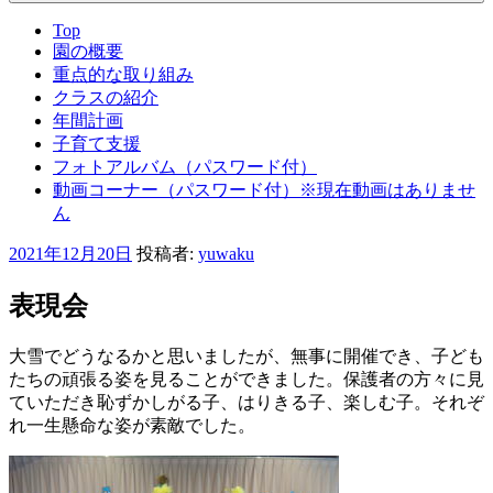
Top
園の概要
重点的な取り組み
クラスの紹介
年間計画
子育て支援
フォトアルバム（パスワード付）
動画コーナー（パスワード付）※現在動画はありませ
ん
投
2021年12月20日
投稿者:
yuwaku
稿
日:
表現会
大雪でどうなるかと思いましたが、無事に開催でき、子ども
たちの頑張る姿を見ることができました。保護者の方々に見
ていただき恥ずかしがる子、はりきる子、楽しむ子。それぞ
れ一生懸命な姿が素敵でした。