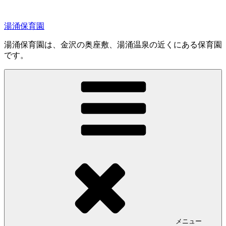
コ
ン
湯涌保育園
テ
ン
湯涌保育園は、金沢の奥座敷、湯涌温泉の近くにある保育園
ツ
です。
へ
ス
キ
ッ
プ
メニュー