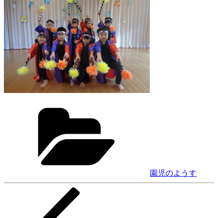
カ
テ
ゴ
リ
ー
園児のようす
前
投
の
稿
投