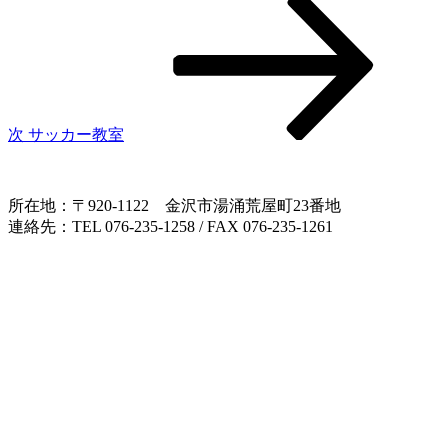
ー
の
シ
投
稿
ョ
ン
次
サッカー教室
所在地：〒920-1122 金沢市湯涌荒屋町23番地
連絡先：TEL 076-235-1258 / FAX 076-235-1261