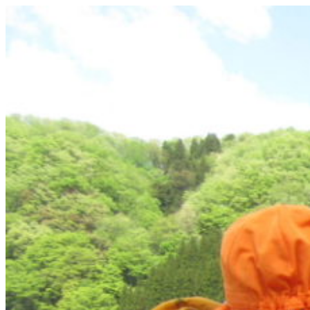
コ
ン
テ
ン
ツ
へ
ス
キ
ッ
プ