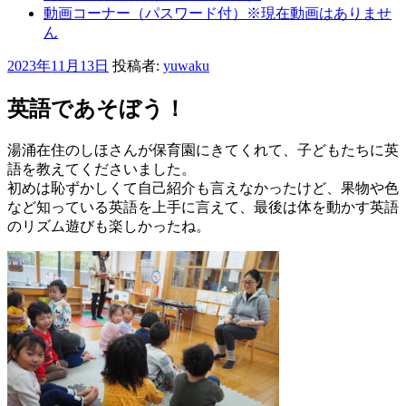
動画コーナー（パスワード付）※現在動画はありませ
ん
投
2023年11月13日
投稿者:
yuwaku
稿
日:
英語であそぼう！
湯涌在住のしほさんが保育園にきてくれて、子どもたちに英
語を教えてくださいました。
初めは恥ずかしくて自己紹介も言えなかったけど、果物や色
など知っている英語を上手に言えて、最後は体を動かす英語
のリズム遊びも楽しかったね。