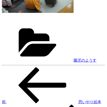
カ
テ
ゴ
リ
ー
園児のようす
前
投
の
稿
投
稿
ナ
ビ
ゲ
前
思いやり絵本
次