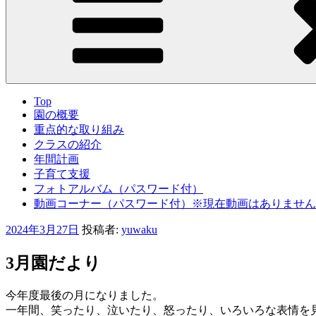
Top
園の概要
重点的な取り組み
クラスの紹介
年間計画
子育て支援
フォトアルバム（パスワード付）
動画コーナー（パスワード付）※現在動画はありません
投
2024年3月27日
投稿者:
yuwaku
稿
日:
3月園だより
今年度最後の月になりました。
一年間、笑ったり、泣いたり、怒ったり、いろいろな表情を