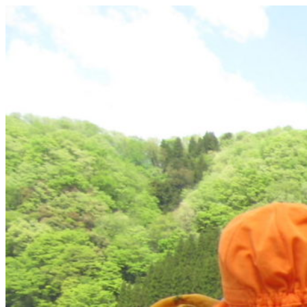
コ
ン
テ
ン
ツ
へ
ス
キ
ッ
プ