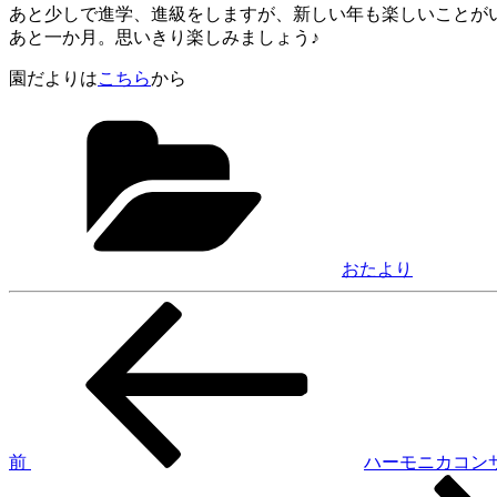
あと少しで進学、進級をしますが、新しい年も楽しいことが
あと一か月。思いきり楽しみましょう♪
園だよりは
こちら
から
カ
テ
ゴ
リ
ー
おたより
前
投
の
稿
投
稿
ナ
ビ
ゲ
前
ハーモニカコン
次
ー