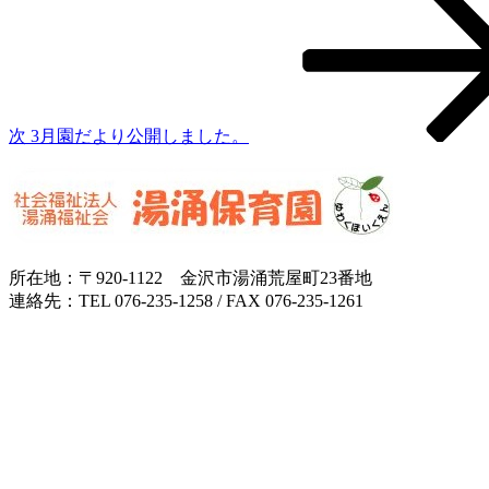
の
シ
投
稿
ョ
ン
次
3月園だより公開しました。
所在地：〒920-1122 金沢市湯涌荒屋町23番地
連絡先：TEL 076-235-1258 / FAX 076-235-1261